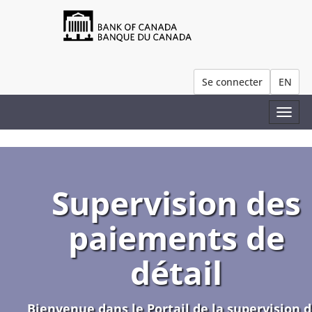
Se connecter
EN
Togg
navi
Supervision des
paiements de
détail
Bienvenue dans le Portail de la supervision 