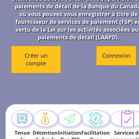
paiements de détail de la Banque du Canad
où vous pouvez vous enregistrer à titre de
fournisseur de services de paiement (FSP) e
vertu de la Loi sur les activités associées au
paiements de détail (LAAPD).
Créer un
Connexion
compte
Tenue
Détention
Initiation
Facilitation
Services d