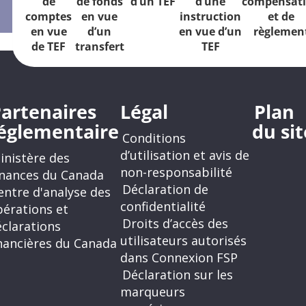
de
de fonds
d’un TEF
d’une
compensat
comptes
en vue
instruction
et de
en vue
d’un
en vue d’un
règlemen
de TEF
transfert
TEF
artenaires
Légal
Plan
églementaire
du sit
Conditions
d’utilisation et avis de
inistère des
non-responsabilité
inances du Canada
Déclaration de
entre d'analyse des
confidentialité
pérations et
Droits d’accès des
clarations
utilisateurs autorisés
nancières du Canada
dans Connexion FSP
Déclaration sur les
marqueurs